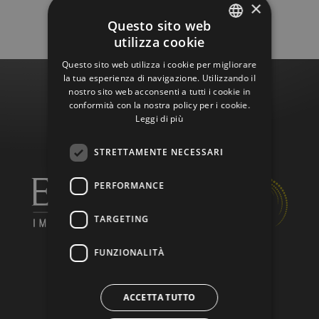
×
Questo sito web
utilizza cookie
GERMAN
Questo sito web utilizza i cookie per migliorare
ITALIAN
la tua esperienza di navigazione. Utilizzando il
nostro sito web acconsenti a tutti i cookie in
ENGLISH
conformità con la nostra policy per i cookie.
Leggi di più
STRETTAMENTE NECESSARI
PERFORMANCE
TARGETING
FUNZIONALITÀ
Via Raffaelo Sernesi 34
I
-
39100
Bolzano (BZ)
ACCETTA TUTTO