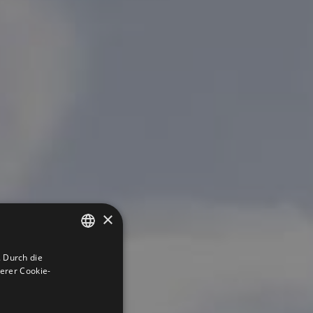
×
 Durch die
GERMAN
erer Cookie-
ITALIAN
ENGLISH