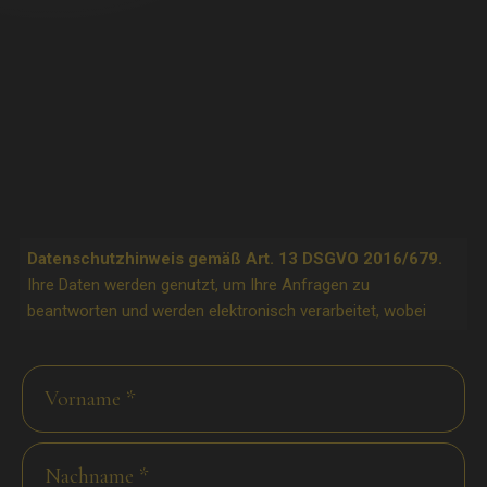
Datenschutzhinweis gemäß Art. 13 DSGVO 2016/679.
Ihre Daten werden genutzt, um Ihre Anfragen zu
beantworten und werden elektronisch verarbeitet, wobei
eine Verarbeitung auf Papier nicht ausgeschlossen ist.
Verantwortlicher für die Datenverarbeitung ist Exzelent
Srl/GmbH, an die Sie sich wenden können, um Ihre Rechte
geltend zu machen. Zu diesen gehören u. a. das Recht auf
Zugang zu den Daten und das Recht darauf, deren
Ergänzung, Berichtigung und Löschung zu verlangen. Für